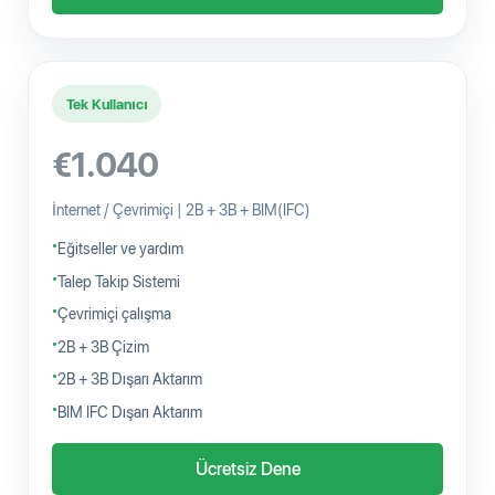
Tek Kullanıcı
€1.040
İnternet / Çevrimiçi | 2B + 3B + BIM(IFC)
Eğitseller ve yardım
Talep Takip Sistemi
Çevrimiçi çalışma
2B + 3B Çizim
2B + 3B Dışarı Aktarım
BIM IFC Dışarı Aktarım
Ücretsiz Dene