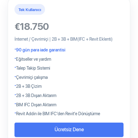
Tek Kullanıcı
€18.750
İnternet / Çevrimiçi | 2B + 3B + BIM(IFC + Revit Eklenti)
90 gün para iade garantisi
Eğitseller ve yardım
Talep Takip Sistemi
Çevrimiçi çalışma
2B + 3B Çizim
2B + 3B Dışarı Aktarım
BIM IFC Dışarı Aktarım
Revit Addin ile BIM IFC'den Revit'e Dönüştürme
Ücretsiz Dene