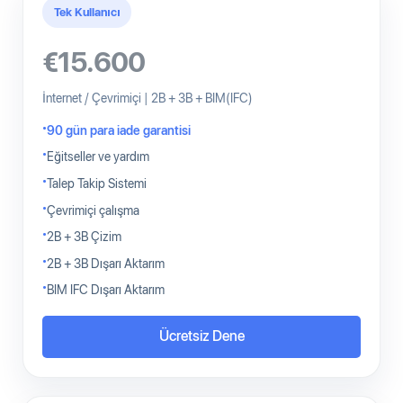
Tek Kullanıcı
€15.600
İnternet / Çevrimiçi | 2B + 3B + BIM(IFC)
90 gün para iade garantisi
Eğitseller ve yardım
Talep Takip Sistemi
Çevrimiçi çalışma
2B + 3B Çizim
2B + 3B Dışarı Aktarım
BIM IFC Dışarı Aktarım
Ücretsiz Dene