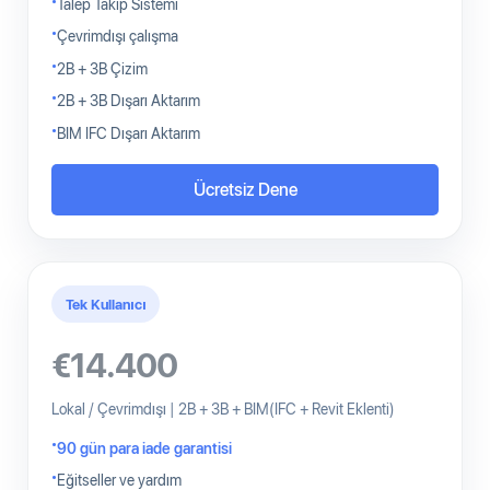
Talep Takip Sistemi
Çevrimdışı çalışma
2B + 3B Çizim
2B + 3B Dışarı Aktarım
BIM IFC Dışarı Aktarım
Ücretsiz Dene
Tek Kullanıcı
€14.400
Lokal / Çevrimdışı | 2B + 3B + BIM(IFC + Revit Eklenti)
90 gün para iade garantisi
Eğitseller ve yardım