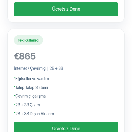
Ücretsiz Dene
Tek Kullanıcı
€865
İnternet / Çevrimiçi | 2B + 3B
Eğitseller ve yardım
Talep Takip Sistemi
Çevrimiçi çalışma
2B + 3B Çizim
2B + 3B Dışarı Aktarım
Ücretsiz Dene