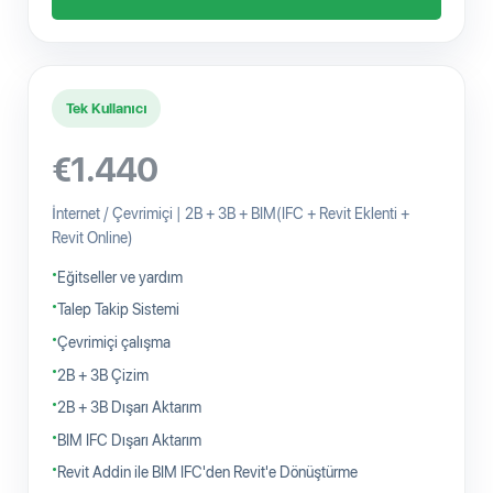
Tek Kullanıcı
€1.440
İnternet / Çevrimiçi | 2B + 3B + BIM(IFC + Revit Eklenti +
Revit Online)
Eğitseller ve yardım
Talep Takip Sistemi
Çevrimiçi çalışma
2B + 3B Çizim
2B + 3B Dışarı Aktarım
BIM IFC Dışarı Aktarım
Revit Addin ile BIM IFC'den Revit'e Dönüştürme