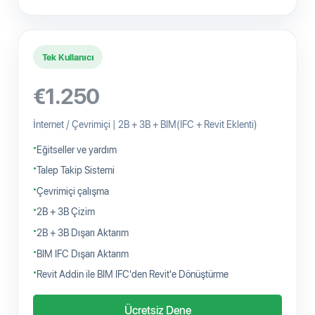
Tek Kullanıcı
€1.250
İnternet / Çevrimiçi | 2B + 3B + BIM(IFC + Revit Eklenti)
Eğitseller ve yardım
Talep Takip Sistemi
Çevrimiçi çalışma
2B + 3B Çizim
2B + 3B Dışarı Aktarım
BIM IFC Dışarı Aktarım
Revit Addin ile BIM IFC'den Revit'e Dönüştürme
Ücretsiz Dene