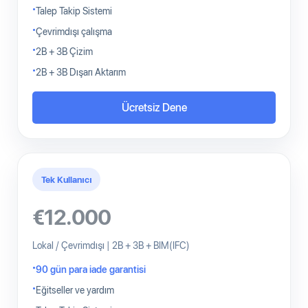
Talep Takip Sistemi
Çevrimdışı çalışma
2B + 3B Çizim
2B + 3B Dışarı Aktarım
Ücretsiz Dene
Tek Kullanıcı
€12.000
Lokal / Çevrimdışı | 2B + 3B + BIM(IFC)
90 gün para iade garantisi
Eğitseller ve yardım