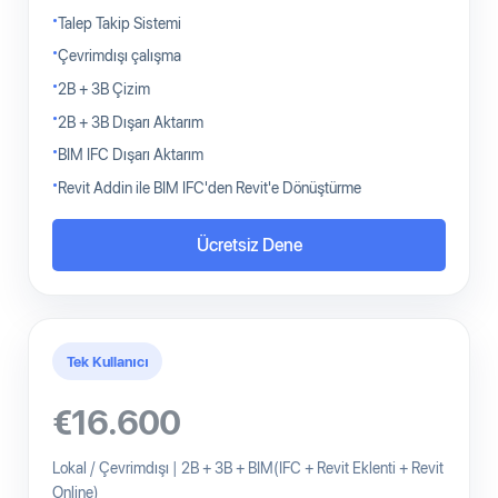
Talep Takip Sistemi
Çevrimdışı çalışma
2B + 3B Çizim
2B + 3B Dışarı Aktarım
BIM IFC Dışarı Aktarım
Revit Addin ile BIM IFC'den Revit'e Dönüştürme
Ücretsiz Dene
Tek Kullanıcı
€16.600
Lokal / Çevrimdışı | 2B + 3B + BIM(IFC + Revit Eklenti + Revit
Online)